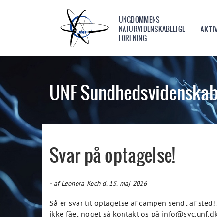
UNGDOMMENS
NATURVIDENSKABELIGE
AKTI
FORENING
UNF Sundhedsvidenskab
Svar på optagelse!
- af Leonora Koch d. 15. maj 2026
Så er svar til optagelse af campen sendt af sted!!
ikke fået noget så kontakt os på info@svc.unf.d