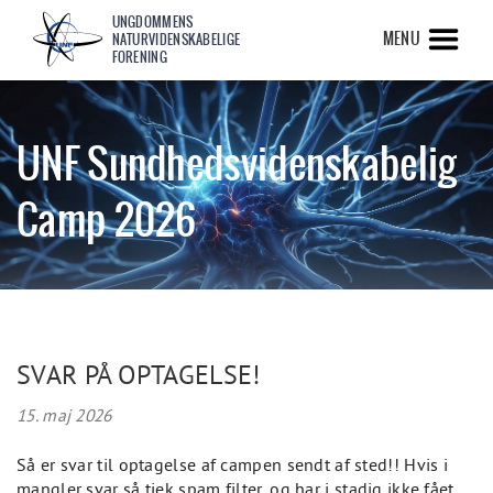
UNGDOMMENS
MENU
NATURVIDENSKABELIGE
FORENING
UNF Sundhedsvidenskabelig
Camp 2026
SVAR PÅ OPTAGELSE!
15. maj 2026
Så er svar til optagelse af campen sendt af sted!! Hvis i
mangler svar så tjek spam filter, og har i stadig ikke fået